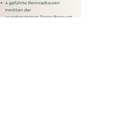
4 geführte Rennradtouren
inmitten der
wunderschönen Tiroler Bergwelt
2 verschiedene Leistungsgruppen
Pilates-Training mit Julia (Dipl.
Pilatestrainerin)
Schrauber-Workshop mit Tipps &
Tricks für zuhause
Workshop Mentaltraining mit
allgemeinen & sportspezifischen
Schwerpunkten, mit Elena (Dipl.
Mentaltrainerin)
Tolle Hotels mit
Wellnessangeboten &
hervorragender Kulinarik
Viele Möglichkeiten zum