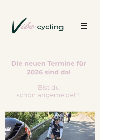
Die neuen Termine für
2026 sind da!
Bist du
schon
angemeldet?