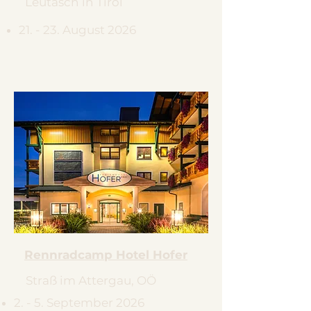
Leutasch in Tirol
21. - 23. August 2026
Rennradcamp Hotel Hofer
Straß im Attergau, OÖ
2. - 5. September 2026