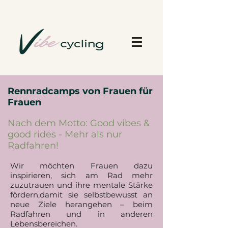
Rennradcamps von Frauen für
Rennradcamps von
Frauen
Frauen für Frauen
Nach dem Motto: Good vibes &
Nach dem Motto: Good
good rides - Mehr als nur
Radfahren!
vibes & good rides - Mehr
​Wir möchten Frauen dazu
als nur Radfahren!
inspirieren, sich am Rad mehr
zuzutrauen und ihre mentale Stärke
Wir möchten Frauen dazu inspirieren,
fördern,damit sie selbstbewusst an
neue Ziele herangehen – beim
sich am Rad mehr zuzutrauen und
Radfahren und in anderen
ihre
mentale Stärke
fördern,
Lebensbereichen.