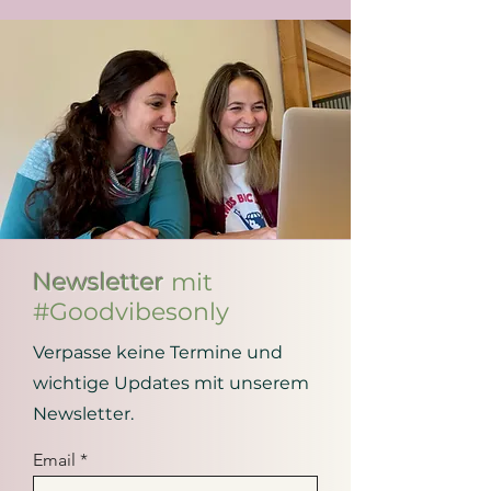
damit sie
selbstbewusst an neue
Ziele
herangehen – beim Radfahren
und in anderen Lebensbereichen.
Newsletter
mit
#Goodvibesonly
Verpasse keine Termine und
wichtige Updates mit unserem
Newsletter.
Email