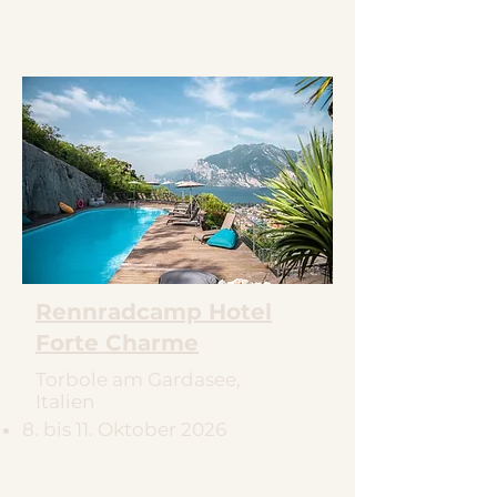
Rennradcamp Hotel
Forte Charme
Torbole am Gardasee,
Italien
8. bis 11. Oktober 2026