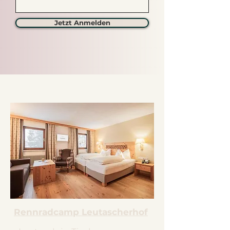
Jetzt Anmelden
Rennradcamp Leutascherhof